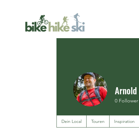
Arnold 
0
Follower
Dein Local
Touren
Inspiration